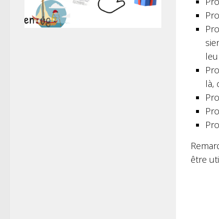
Pro
Pro
Pro
sie
leu
Pro
là, 
Pro
Pro
Pro
Remarq
être ut