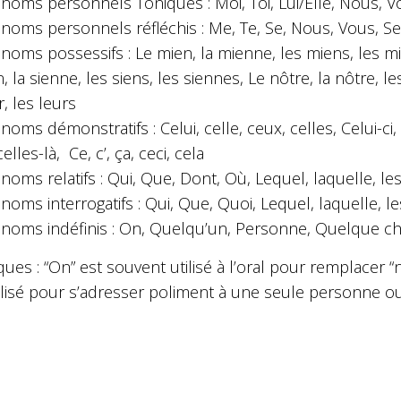
noms personnels Toniques : Moi, Toi, Lui/Elle, Nous, V
noms personnels réfléchis : Me, Te, Se, Nous, Vous, Se
noms possessifs : Le mien, la mienne, les miens, les mien
n, la sienne, les siens, les siennes, Le nôtre, la nôtre, les
r, les leurs
noms démonstratifs : Celui, celle, ceux, celles, Celui-ci, ce
celles-là, Ce, c’, ça, ceci, cela
noms relatifs : Qui, Que, Dont, Où, Lequel, laquelle, l
noms interrogatifs : Qui, Que, Quoi, Lequel, laquelle, l
noms indéfinis : On, Quelqu’un, Personne, Quelque cho
ues : “On” est souvent utilisé à l’oral pour remplacer
ilisé pour s’adresser poliment à une seule personne ou