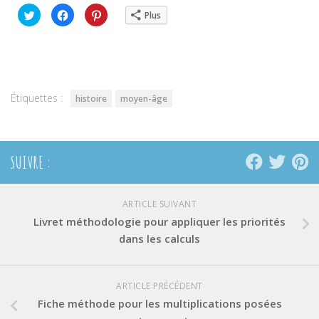
Cliquez
Cliquez
Cliquez
Plus
pour
pour
pour
partager
partager
partager
sur
sur
sur
Twitter(ouvre
Facebook(ouvre
Pinterest(ouvre
dans
dans
dans
une
une
une
nouvelle
nouvelle
nouvelle
fenêtre)
fenêtre)
fenêtre)
Étiquettes :
histoire
moyen-âge
SUIVRE :
ARTICLE SUIVANT
Livret méthodologie pour appliquer les priorités
dans les calculs
ARTICLE PRÉCÉDENT
Fiche méthode pour les multiplications posées