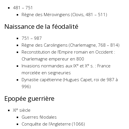
481 – 751
Règne des Mérovingiens (Clovis, 481 – 511)
Naissance de la féodalité
751 – 987
Règne des Carolingiens (Charlemagne, 768 – 814)
Reconstitution de l’Empire romain en Occident :
Charlemagne empereur en 800
Invasions normandes aux IX° et X° s. : France
morcelée en seigneuries
Dynastie capétienne (Hugues Capet, roi de 987 à
996)
Epopée guerrière
XI° siècle
Guerres féodales
Conquête de l’Angleterre (1066)