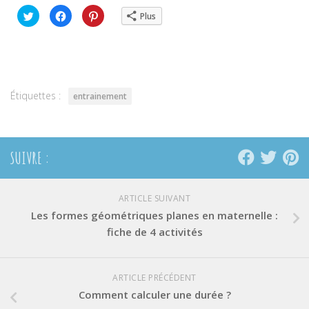
Cliquez
Cliquez
Cliquez
Plus
pour
pour
pour
partager
partager
partager
sur
sur
sur
Twitter(ouvre
Facebook(ouvre
Pinterest(ouvre
dans
dans
dans
une
une
une
nouvelle
nouvelle
nouvelle
fenêtre)
fenêtre)
fenêtre)
Étiquettes :
entrainement
SUIVRE :
ARTICLE SUIVANT
Les formes géométriques planes en maternelle :
fiche de 4 activités
ARTICLE PRÉCÉDENT
Comment calculer une durée ?