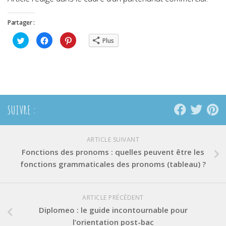
Partager :
Cliquez
Cliquez
Cliquez
Plus
pour
pour
pour
partager
partager
partager
sur
sur
sur
Twitter(ouvre
Facebook(ouvre
Pinterest(ouvre
dans
dans
dans
une
une
une
nouvelle
nouvelle
nouvelle
fenêtre)
fenêtre)
fenêtre)
SUIVRE :
ARTICLE SUIVANT
Fonctions des pronoms : quelles peuvent être les
fonctions grammaticales des pronoms (tableau) ?
ARTICLE PRÉCÉDENT
Diplomeo : le guide incontournable pour
l’orientation post-bac