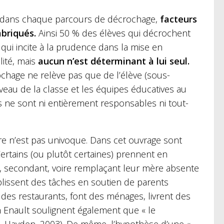
ue, dans chaque parcours de décrochage,
facteurs
mbriqués.
Ainsi 50 % des élèves qui décrochent
qui incite à la prudence dans la mise en
lité, mais
aucun n’est déterminant à lui seul.
ochage ne relève pas que de l’élève (sous-
eau de la classe et les équipes éducatives au
 ne sont ni entièrement responsables ni tout-
re n’est pas univoque. Dans cet ouvrage sont
Certains (ou plutôt certaines) prennent en
s, secondant, voire remplaçant leur mère absente
lissent des tâches en soutien de parents
s des restaurants, font des ménages, livrent des
an Enault soulignent également que « le
& Hayden, 2003). De même, l’hypothèse d’une «