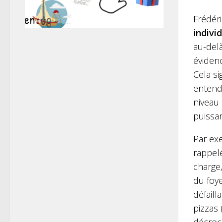
Frédéri
indivi
au-delà
évidenc
Cela si
entend
niveau
puissa
Par exe
rappelé
charge
du foy
défaill
pizzas 
décroc