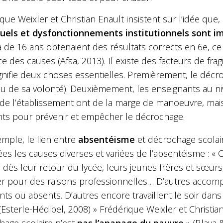
que Weixler et Christian Enault insistent sur l’idée q
duels et dysfonctionnements institutionnels sont i
 de 16 ans obtenaient des résultats corrects en 6e, ce 
e des causes (Afsa, 2013). Il existe des facteurs de fragi
gnifie deux choses essentielles. Premièrement, le décr
u de sa volonté). Deuxièmement, les enseignants au niv
 de l’établissement ont de la marge de manoeuvre, mais
nts pour prévenir et empêcher le décrochage.
mple, le lien entre
absentéisme
et décrochage scolai
es les causes diverses et variées de l’absentéisme : « 
, dès leur retour du lycée, leurs jeunes frères et sœur
er pour des raisons professionnelles… D’autres accomp
ants ou absents. D’autres encore travaillent le soir dan
(Esterle-Hédibel, 2008) » Frédérique Weixler et Christi
hage scolaire n’est
pas l’apanage du pauvre
» (Blaya 