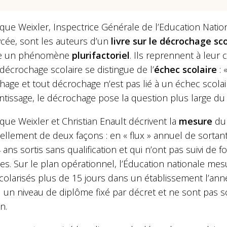
que Weixler, Inspectrice Générale de l’Education Nation
ycée, sont les auteurs d’un
livre sur le décrochage sco
 un phénomène
plurifactoriel
. Ils reprennent à leur
décrochage scolaire se distingue de l’
échec scolaire
: 
age et tout décrochage n’est pas lié à un échec scolair
ntissage, le décrochage pose la question plus large du rap
que Weixler et Christian Enault décrivent la
mesure
du 
ellement de deux façons : en « flux » annuel de sortan
 ans sortis sans qualification et qui n’ont pas suivi de
es. Sur le plan opérationnel, l’Éducation nationale me
scolarisés plus de 15 jours dans un établissement l’an
 un niveau de diplôme fixé par décret et ne sont pas 
n.