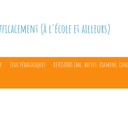
fficacement (à l'école et ailleurs)
e
Jeux pédagogiques
REVISIONS (bac, brevet, examens, con