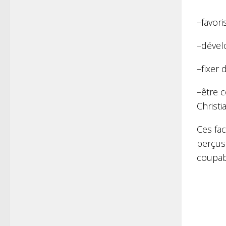
–​favor
–​dével
–​fixer
–​être
Christi
Ces fa
perçus
coupabl