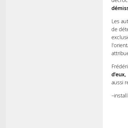
démiss
Les aut
de déte
exclusi
l’orien
attribu
Frédéri
d’eux,
aussi r
–​insta