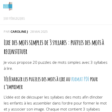
Skip to content
JEUX PÉDAGOGIQUES
PAR
CAROLINE J
·
28 MAI 2025
Lire des mots simples de 3 syllabes : puzzles des mots à
reconstituer
Je vous propose 20 puzzles de mots simples avec 3 syllabes
à lire.
Télécharger les puzzles des mots à lire au
format PDF
pour
l’imprimer
L’idée est de découper les syllabes des mots afin d’inciter
les enfants à les assembler dans l’ordre pour former le mot
et y associer son image. Chaque mot contient 3 syllabes