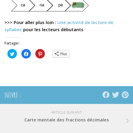
>>> Pour aller plus loin :
Une activité de lecture de
syllabes
pour les lecteurs débutants
Partager :
Cliquez
Cliquez
Cliquez
Plus
pour
pour
pour
partager
partager
partager
sur
sur
sur
Twitter(ouvre
Facebook(ouvre
Pinterest(ouvre
dans
dans
dans
une
une
une
nouvelle
nouvelle
nouvelle
fenêtre)
fenêtre)
fenêtre)
SUIVRE :
ARTICLE SUIVANT
Carte mentale des fractions décimales