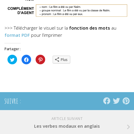
>>> Télécharger le visuel sur la
fonction des mots
au
format PDF
pour l’imprimer
Partager :
Cliquez
Cliquez
Cliquez
Plus
pour
pour
pour
partager
partager
partager
sur
sur
sur
Twitter(ouvre
Facebook(ouvre
Pinterest(ouvre
dans
dans
dans
une
une
une
nouvelle
nouvelle
nouvelle
fenêtre)
fenêtre)
fenêtre)
SUIVRE :
ARTICLE SUIVANT
Les verbes modaux en anglais