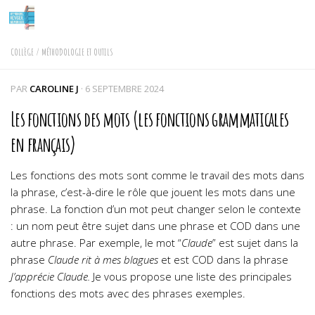
Skip to content
COLLÈGE
/
MÉTHODOLOGIE ET OUTILS
PAR
CAROLINE J
·
6 SEPTEMBRE 2024
Les fonctions des mots (les fonctions grammaticales
en français)
Les fonctions des mots sont comme le travail des mots dans
la phrase, c’est-à-dire le rôle que jouent les mots dans une
phrase. La fonction d’un mot peut changer selon le contexte
: un nom peut être sujet dans une phrase et COD dans une
autre phrase. Par exemple, le mot “
Claude
” est sujet dans la
phrase
Claude rit à mes blagues
et est COD dans la phrase
J’apprécie Claude.
Je vous propose une liste des principales
fonctions des mots avec des phrases exemples.