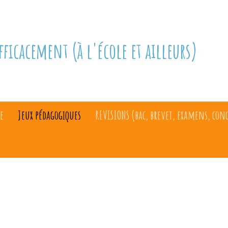
fficacement (à l'école et ailleurs)
e
Jeux pédagogiques
REVISIONS (bac, brevet, examens, con