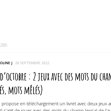
GIQUES
OLINE J
·
28 SEPTEMBRE 2022
 d’octobre : 2 jeux avec des mots du ch
és, mots mêlés)
s propose en téléchargement un livret avec deux jeux a
Il s’agit de jouer avec des mots du champ lexical de l’a