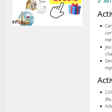
Acti
Car
cen
mét
Jeu
cha
Dev
mys
Acti
Col
(fe
Arb