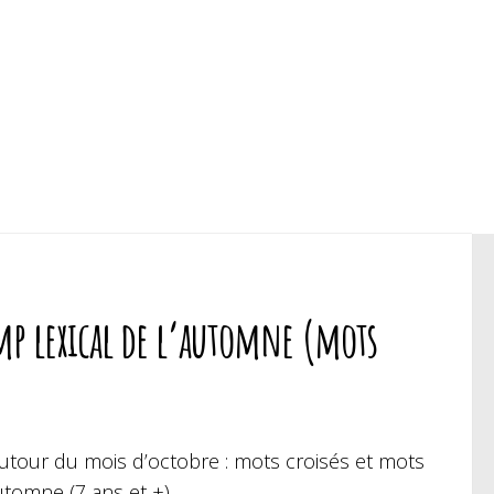
amp lexical de l’automne (mots
utour du mois d’octobre : mots croisés et mots
utomne (7 ans et +).