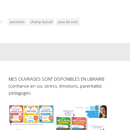
sur
sur
er(ouvre
Facebook(ouvre
Pinterest(ouvre
dans
dans
une
une
lle
nouvelle
nouvelle
re)
fenêtre)
fenêtre)
s :
automne
champ lexical
jeux de mot
MES OUVRAGES SONT DISPONIBLES EN LIBRAIRIE
(confiance en soi, stress, émotions, parentalité,
pédagogie)