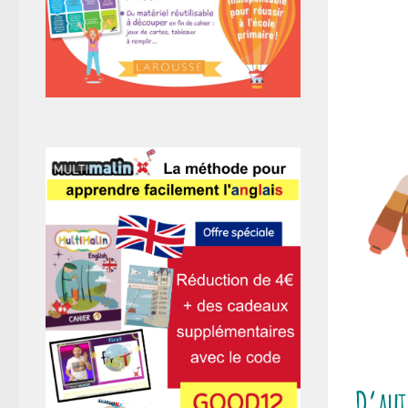
D’aut