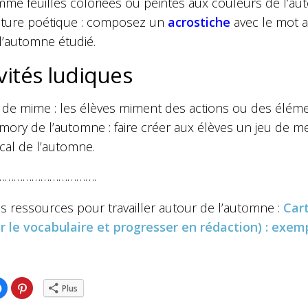
me feuilles coloriées ou peintes aux couleurs de l’a
iture poétique : composez un
acrostiche
avec le mot a
l’automne étudié.
vités ludiques
 de mime : les élèves miment des actions ou des élément
ory de l’automne : faire créer aux élèves un jeu de
ical de l’automne.
…………………………….
s ressources pour travailler autour de l’automne :
Car
ir le vocabulaire et progresser en rédaction) : exe
ez
Cliquez
Cliquez
Plus
pour
pour
ger
partager
partager