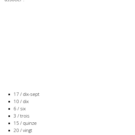
17 / dix-sept
10 / dix
6 / six
3 / trois
15 / quinze
20 / vingt