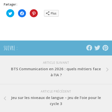
Partager :
Cliquez
Cliquez
Cliquez
Plus
pour
pour
pour
partager
partager
partager
sur
sur
sur
Twitter(ouvre
Facebook(ouvre
Pinterest(ouvre
dans
dans
dans
une
une
une
nouvelle
nouvelle
nouvelle
fenêtre)
fenêtre)
fenêtre)
SUIVRE :
ARTICLE SUIVANT
BTS Communication en 2026 : quels métiers face
à l’IA ?
ARTICLE PRÉCÉDENT
Jeu sur les niveaux de langue – jeu de l’oie pour le
cycle 3