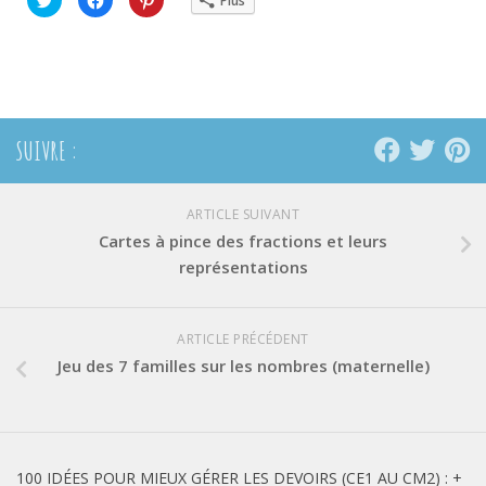
Plus
pour
pour
pour
partager
partager
partager
sur
sur
sur
Twitter(ouvre
Facebook(ouvre
Pinterest(ouvre
dans
dans
dans
une
une
une
nouvelle
nouvelle
nouvelle
fenêtre)
fenêtre)
fenêtre)
SUIVRE :
ARTICLE SUIVANT
Cartes à pince des fractions et leurs
représentations
ARTICLE PRÉCÉDENT
Jeu des 7 familles sur les nombres (maternelle)
100 IDÉES POUR MIEUX GÉRER LES DEVOIRS (CE1 AU CM2) : +