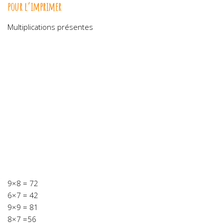
pour l’imprimer
Multiplications présentes
9×8 = 72
6×7 = 42
9×9 = 81
8×7 =56