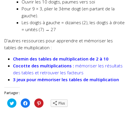
Ouvrir les 10 doigts, paumes vers soi
Pour 9 × 3, plier le 3ème doigt (en partant de la
gauche).
Les doigts à gauche = dizaines (2), les doigts à droite
= unités (7) → 27
D’autres ressources pour apprendre et mémoriser les
tables de multiplication :
Chemin des tables de multiplication de 2 à 10
Cocotte des multiplications :
mémoriser les résultats
des tables et retrouver les facteurs
3 jeux pour mémoriser les tables de multiplication
Partager :
Cliquez
Cliquez
Cliquez
Plus
pour
pour
pour
partager
partager
partager
sur
sur
sur
Twitter(ouvre
Facebook(ouvre
Pinterest(ouvre
dans
dans
dans
une
une
une
nouvelle
nouvelle
nouvelle