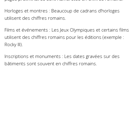
Horloges et montres : Beaucoup de cadrans d’horloges
utilisent des chiffres romains.
Films et événements : Les Jeux Olympiques et certains films
utilisent des chiffres romains pour les éditions (exemple :
Rocky III).
Inscriptions et monuments : Les dates gravées sur des
bâtiments sont souvent en chiffres romains.