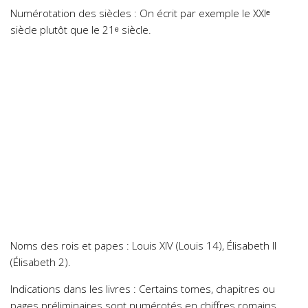
Numérotation des siècles : On écrit par exemple le XXIᵉ
siècle plutôt que le 21ᵉ siècle.
Noms des rois et papes : Louis XIV (Louis 14), Élisabeth II
(Élisabeth 2).
Indications dans les livres : Certains tomes, chapitres ou
pages préliminaires sont numérotés en chiffres romains.