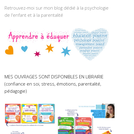
Retrouvez-moi sur mon blog dédié à la psychologie
de l'enfant et à la parentalité
MES OUVRAGES SONT DISPONIBLES EN LIBRAIRIE
(confiance en soi, stress, émotions, parentalité,
pédagogie)