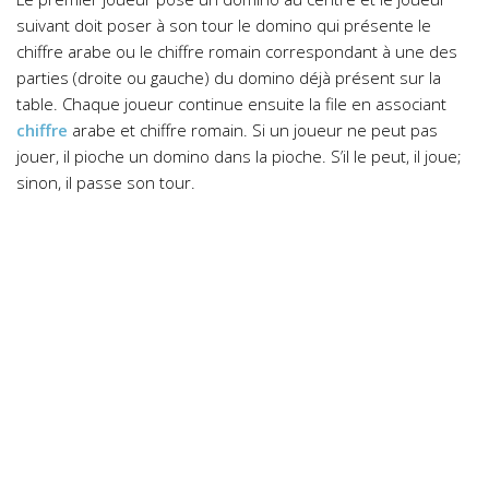
suivant doit poser à son tour le domino qui présente le
chiffre arabe ou le chiffre romain correspondant à une des
parties (droite ou gauche) du domino déjà présent sur la
table. Chaque joueur continue ensuite la file en associant
chiffre
arabe et chiffre romain. Si un joueur ne peut pas
jouer, il pioche un domino dans la pioche. S’il le peut, il joue;
sinon, il passe son tour.