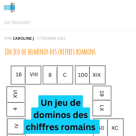
Skip to content
JEUX PÉDAGOGIQUES
PAR
CAROLINE J
·
17 FÉVRIER 2025
Un jeu de dominos des chiffres romains