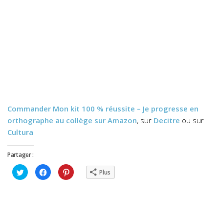
Commander
Mon kit 100 % réussite – Je progresse en
orthographe au collège
sur Amazon
, sur
Decitre
ou sur
Cultura
Partager :
Cliquez
Cliquez
Cliquez
Plus
pour
pour
pour
partager
partager
partager
sur
sur
sur
Twitter(ouvre
Facebook(ouvre
Pinterest(ouvre
dans
dans
dans
une
une
une
nouvelle
nouvelle
nouvelle
fenêtre)
fenêtre)
fenêtre)