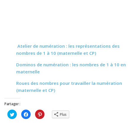
Atelier de numération : les représentations des
nombres de 1 à 10 (maternelle et CP)
Dominos de numération : les nombres de 1 à 10 en
maternelle
Roues des nombres pour travailler la numération
(maternelle et CP)
Partager :
Cliquez
Cliquez
Cliquez
Plus
pour
pour
pour
partager
partager
partager
sur
sur
sur
Twitter(ouvre
Facebook(ouvre
Pinterest(ouvre
dans
dans
dans