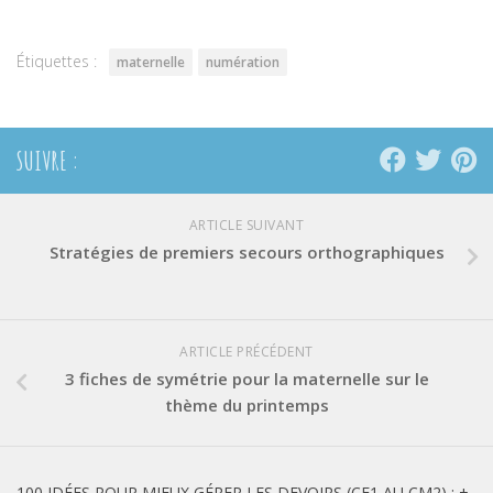
une
une
une
nouvelle
nouvelle
nouvelle
fenêtre)
fenêtre)
fenêtre)
Étiquettes :
maternelle
numération
SUIVRE :
ARTICLE SUIVANT
Stratégies de premiers secours orthographiques
ARTICLE PRÉCÉDENT
3 fiches de symétrie pour la maternelle sur le
thème du printemps
100 IDÉES POUR MIEUX GÉRER LES DEVOIRS (CE1 AU CM2) : +