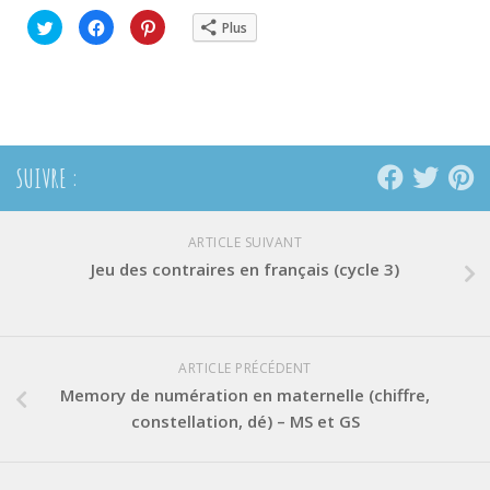
Cliquez
Cliquez
Cliquez
Plus
pour
pour
pour
partager
partager
partager
sur
sur
sur
Twitter(ouvre
Facebook(ouvre
Pinterest(ouvre
dans
dans
dans
une
une
une
nouvelle
nouvelle
nouvelle
fenêtre)
fenêtre)
fenêtre)
SUIVRE :
ARTICLE SUIVANT
Jeu des contraires en français (cycle 3)
ARTICLE PRÉCÉDENT
Memory de numération en maternelle (chiffre,
constellation, dé) – MS et GS