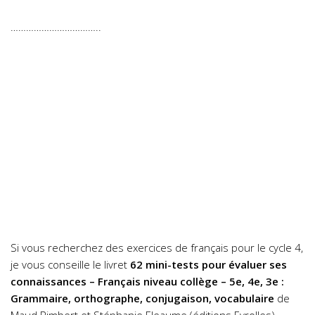
……………………………..
Si vous recherchez des exercices de français pour le cycle 4,
je vous conseille le livret
62 mini-tests pour évaluer ses
connaissances – Français niveau collège – 5e, 4e, 3e :
Grammaire, orthographe, conjugaison, vocabulaire
de
Maud Rimbert et Stéphanie Eleaume (éditions Eyrolles).