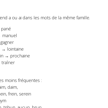
end a ou ai dans les mots de la même famille.
 pané
→ manuel
 gagner
n → lointaine
in → prochaine
 traîner
es moins fréquentes :
faim, daim,
lein, frein, serein
thym
n, tribun, aucun, brun