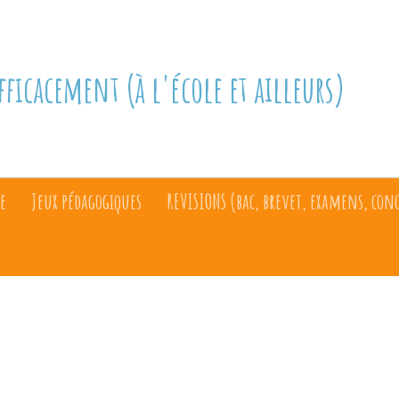
fficacement (à l'école et ailleurs)
e
Jeux pédagogiques
REVISIONS (bac, brevet, examens, con