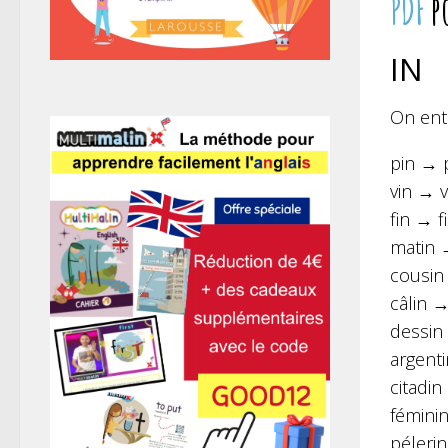
PDF
p
IN
On ent
pin → 
vin → v
fin → fi
matin 
cousin
câlin →
dessin
argent
citadin
fémini
péleri