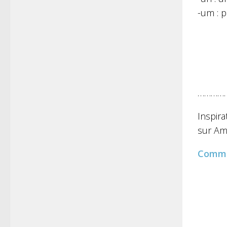
-um : 
…………
Inspira
sur Am
Comm