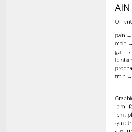
AIN
On ent
pain →
main 
gain →
lointai
procha
train →
Graphi
-aim : 
-ein : p
-ym : 
-un : u