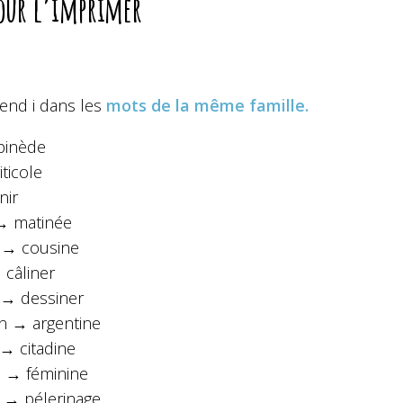
our l’imprimer
end i dans les
mots de la même famille.
pinède
iticole
nir
→ matinée
 → cousine
 câliner
 → dessiner
in → argentine
 → citadine
n → féminine
n → pélerinage