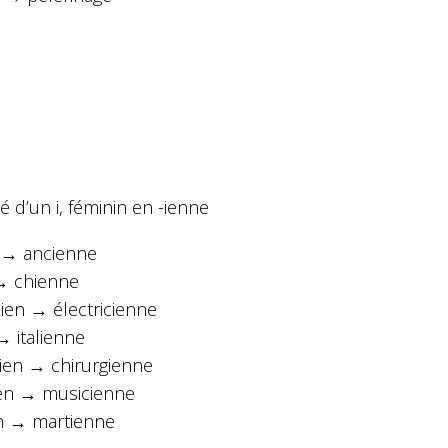
 d’un i, féminin en -ienne
 → ancienne
→ chienne
cien → électricienne
 → italienne
gien → chirurgienne
en → musicienne
n → martienne