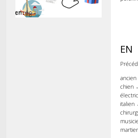
EN
Précédé
ancien
chien 
électri
italien
chirur
musici
martie