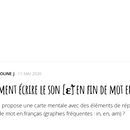
OLINE J
·
11 MAI 2026
ent écrire le son [ɛ̃] en fin de mot en
s propose une carte mentale avec des éléments de répon
de mot en français (graphies fréquentes : in, en, aim) ?