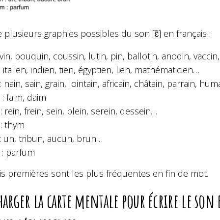
te plusieurs graphies possibles du son [ɛ̃] en français :
: vin, bouquin, coussin, lutin, pin, ballotin, anodin, vac
: italien, indien, tien, égyptien, lien, mathématicien…
 : nain, sain, grain, lointain, africain, châtain, parrain, huma
 : faim, daim
 : rein, frein, sein, plein, serein, dessein…
: thym
: un, tribun, aucun, brun…
: parfum
is premières sont les plus fréquentes en fin de mot.
harger la carte mentale pour écrire le so