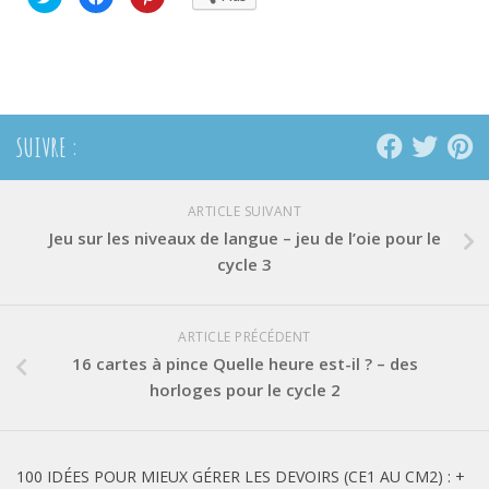
pour
pour
pour
partager
partager
partager
sur
sur
sur
Twitter(ouvre
Facebook(ouvre
Pinterest(ouvre
dans
dans
dans
une
une
une
nouvelle
nouvelle
nouvelle
fenêtre)
fenêtre)
fenêtre)
SUIVRE :
ARTICLE SUIVANT
Jeu sur les niveaux de langue – jeu de l’oie pour le
cycle 3
ARTICLE PRÉCÉDENT
16 cartes à pince Quelle heure est-il ? – des
horloges pour le cycle 2
100 IDÉES POUR MIEUX GÉRER LES DEVOIRS (CE1 AU CM2) : +