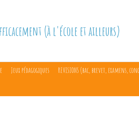
fficacement (à l'école et ailleurs)
e
Jeux pédagogiques
REVISIONS (bac, brevet, examens, con