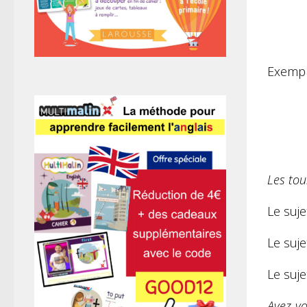
Exempl
Les tou
Le suje
Le suj
Le suje
Avez-vo