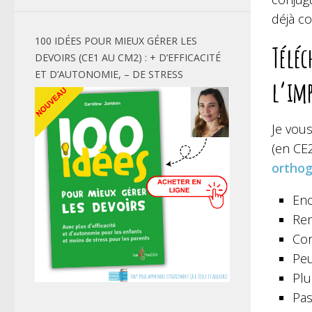
déjà co
100 IDÉES POUR MIEUX GÉRER LES
Téléc
DEVOIRS (CE1 AU CM2) : + D’EFFICACITÉ
ET D’AUTONOMIE, – DE STRESS
l’im
Je vou
(en CE
ortho
Enc
Rem
Con
Peu
Plu
Pas