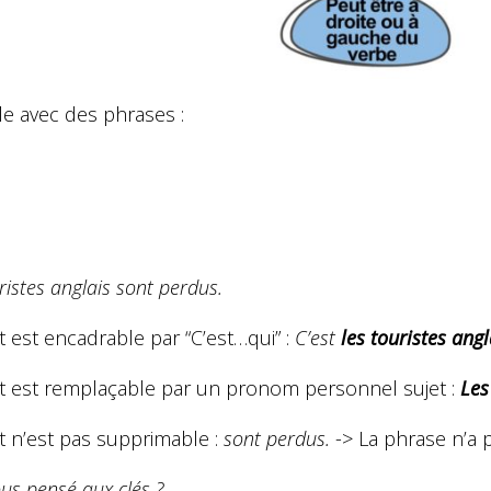
e avec des phrases :
ristes anglais sont perdus.
t est encadrable par “C’est…qui” :
C’est
les touristes angl
et est remplaçable par un pronom personnel sujet :
Les
t n’est pas supprimable :
sont perdus.
-> La phrase n’a 
us pensé aux clés ?