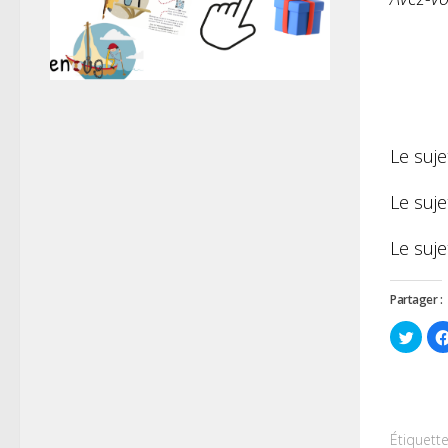
Le suje
Le suj
Le suje
Partager :
Cliqu
pour
parta
sur
Twitt
dans
une
nouve
fenêt
Étiquette