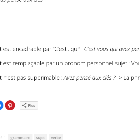
t est encadrable par “C’est…qui” :
C’est
vous
qui avez pen
et est remplaçable par un pronom personnel sujet :
Vo
t n’est pas supprimable :
Avez pensé aux clés ?
-> La phr
ez
Cliquez
Cliquez
Plus
pour
pour
ger
partager
partager
sur
sur
er(ouvre
Facebook(ouvre
Pinterest(ouvre
dans
dans
une
une
lle
nouvelle
nouvelle
re)
fenêtre)
fenêtre)
s :
grammaire
sujet
verbe