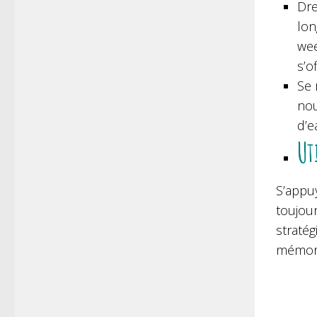
Dre
lon
wee
s’o
Se 
nou
d’e
Ut
S’appuy
toujou
stratég
mémor