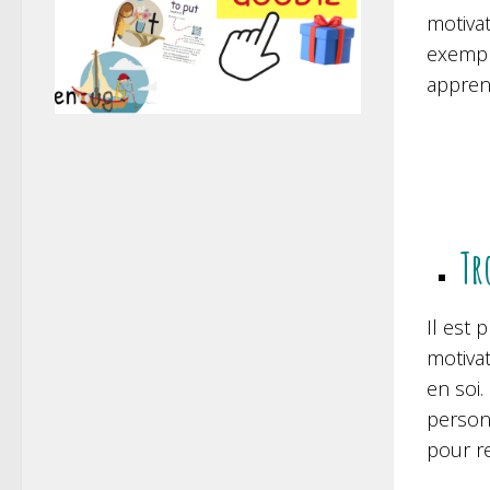
motivat
exemple
appren
Tr
Il est 
motiva
en soi.
personn
pour re