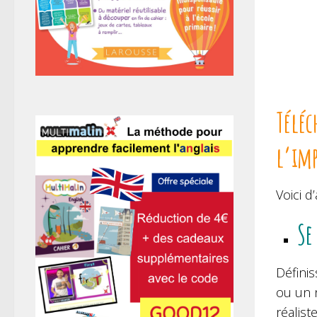
Téléc
l’im
Voici d
Se
Défini
ou un n
réalist