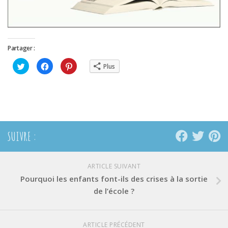
Partager :
Cliquez
Cliquez
Cliquez
Plus
pour
pour
pour
partager
partager
partager
sur
sur
sur
Twitter(ouvre
Facebook(ouvre
Pinterest(ouvre
dans
dans
dans
une
une
une
nouvelle
nouvelle
nouvelle
fenêtre)
fenêtre)
fenêtre)
SUIVRE :
ARTICLE SUIVANT
Pourquoi les enfants font-ils des crises à la sortie
de l’école ?
ARTICLE PRÉCÉDENT