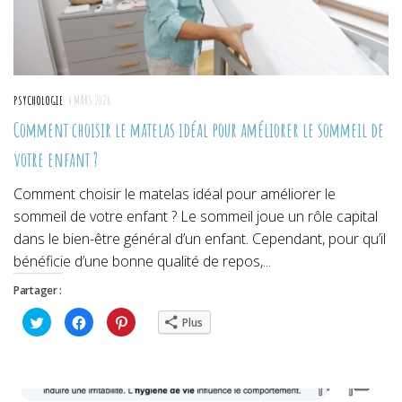
PSYCHOLOGIE
4 MARS 2026
Comment choisir le matelas idéal pour améliorer le sommeil de
votre enfant ?
Comment choisir le matelas idéal pour améliorer le
sommeil de votre enfant ? Le sommeil joue un rôle capital
dans le bien-être général d’un enfant. Cependant, pour qu’il
bénéficie d’une bonne qualité de repos,...
Partager :
Cliquez
Cliquez
Cliquez
Plus
pour
pour
pour
partager
partager
partager
sur
sur
sur
Twitter(ouvre
Facebook(ouvre
Pinterest(ouvre
dans
dans
dans
une
une
une
nouvelle
nouvelle
nouvelle