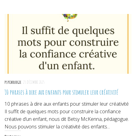
sur
sur
sur
Twitter(ouvre
Facebook(ouvre
Pinterest(ouvre
dans
dans
dans
une
une
une
nouvelle
nouvelle
nouvelle
fenêtre)
fenêtre)
fenêtre)
PSYCHOLOGIE
23 DÉCEMBRE 2025
10 phrases à dire aux enfants pour stimuler leur créativité
10 phrases à dire aux enfants pour stimuler leur créativité
Il suffit de quelques mots pour construire la confiance
créative d’un enfant, nous dit Betsy McKenna, pédagogue.
Nous pouvons stimuler la créativité des enfants...