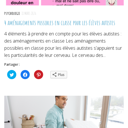
PSYCHOLOGIE
18 MARS 2026
4 aménagements possibles en classe pour les élèves autistes
4 éléments à prendre en compte pour les élèves autistes :
des aménagements en classe Les aménagements
possibles en classe pour les élèves autistes s’appuient sur
les particularités de leur cerveau. Le cerveau des...
Partager :
Cliquez
Cliquez
Cliquez
Plus
pour
pour
pour
partager
partager
partager
sur
sur
sur
Twitter(ouvre
Facebook(ouvre
Pinterest(ouvre
dans
dans
dans
une
une
une
nouvelle
nouvelle
nouvelle
fenêtre)
fenêtre)
fenêtre)