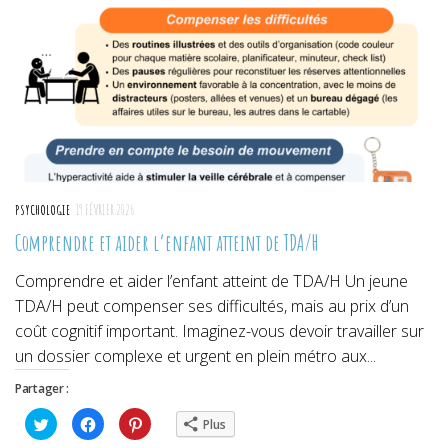
fenêtre)
fenêtre)
fenêtre)
PSYCHOLOGIE
19 FÉVRIER 2026
Comprendre et aider l’enfant atteint de TDA/H
Comprendre et aider l’enfant atteint de TDA/H Un jeune
TDA/H peut compenser ses difficultés, mais au prix d’un
coût cognitif important. Imaginez-vous devoir travailler sur
un dossier complexe et urgent en plein métro aux...
Partager :
Cliquez
Cliquez
Cliquez
Plus
pour
pour
pour
partager
partager
partager