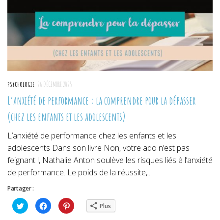
PSYCHOLOGIE
26 DÉCEMBRE 2025
L’anxiété de performance : la comprendre pour la dépasser
(chez les enfants et les adolescents)
L’anxiété de performance chez les enfants et les
adolescents Dans son livre Non, votre ado n’est pas
feignant !, Nathalie Anton soulève les risques liés à l’anxiété
de performance. Le poids de la réussite,...
Partager :
Cliquez
Cliquez
Cliquez
Plus
pour
pour
pour
partager
partager
partager