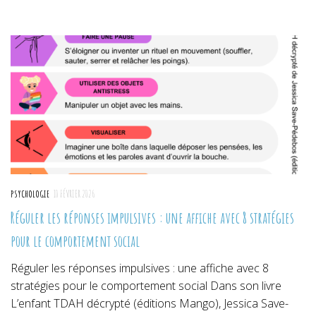
sur
sur
sur
Twitter(ouvre
Facebook(ouvre
Pinterest(ouvre
dans
dans
dans
une
une
une
nouvelle
nouvelle
nouvelle
fenêtre)
fenêtre)
fenêtre)
PSYCHOLOGIE
10 FÉVRIER 2026
Réguler les réponses impulsives : une affiche avec 8 stratégies
pour le comportement social
Réguler les réponses impulsives : une affiche avec 8
stratégies pour le comportement social Dans son livre
L’enfant TDAH décrypté (éditions Mango), Jessica Save-