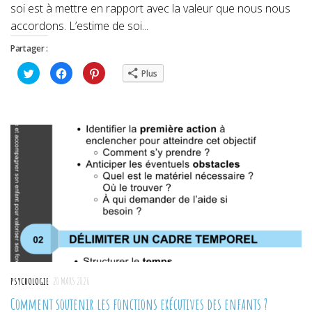
soi est à mettre en rapport avec la valeur que nous nous
accordons. L’estime de soi...
Partager :
Cliquez
Cliquez
Cliquez
Plus
pour
pour
pour
partager
partager
partager
sur
sur
sur
Twitter(ouvre
Facebook(ouvre
Pinterest(ouvre
dans
dans
dans
une
une
une
nouvelle
nouvelle
nouvelle
fenêtre)
fenêtre)
fenêtre)
PSYCHOLOGIE
20 MARS 2026
Comment soutenir les fonctions exécutives des enfants ?