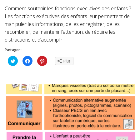
Comment soutenir les fonctions exécutives des enfants ?
Les fonctions exécutives des enfants leur permettent de
manipuler les informations, de les enregistrer, de les
recombiner, de maintenir l’attention, de réduire les
distractions et d’accomplir...
Partager :
Cliquez
Cliquez
Cliquez
Plus
pour
pour
pour
partager
partager
partager
sur
sur
sur
Twitter(ouvre
Facebook(ouvre
Pinterest(ouvre
dans
dans
dans
une
une
une
nouvelle
nouvelle
nouvelle
fenêtre)
fenêtre)
fenêtre)