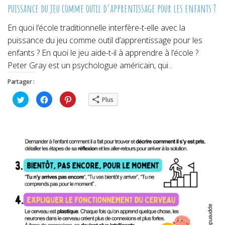
puissance du jeu comme outil d’apprentissage pour les enfants ?
En quoi l’école traditionnelle interfère-t-elle avec la
puissance du jeu comme outil d’apprentissage pour les
enfants ? En quoi le jeu aide-t-il à apprendre à l’école ?
Peter Gray est un psychologue américain, qui...
Partager :
Cliquez
Cliquez
Cliquez
Plus
pour
pour
pour
partager
partager
partager
sur
sur
sur
Twitter(ouvre
Facebook(ouvre
Pinterest(ouvre
dans
dans
dans
une
une
une
nouvelle
nouvelle
nouvelle
fenêtre)
fenêtre)
fenêtre)