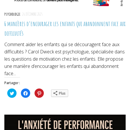
PSYCHOLOGIE
26 DÉCEMBRE 2025
6 manières d’encourager les enfants qui abandonnent face aux
difficultés
Comment aider les enfants qui se découragent face aux
difficultés ? Carol Dweck est psychologue, spécialisée dans
les questions de motivation chez les enfants. Elle propose
une manière d’encourager les enfants qui abandonnent
face...
Partager :
Cliquez
Cliquez
Cliquez
Plus
pour
pour
pour
partager
partager
partager
sur
sur
sur
Twitter(ouvre
Facebook(ouvre
Pinterest(ouvre
dans
dans
dans
une
une
une
nouvelle
nouvelle
nouvelle
fenêtre)
fenêtre)
fenêtre)