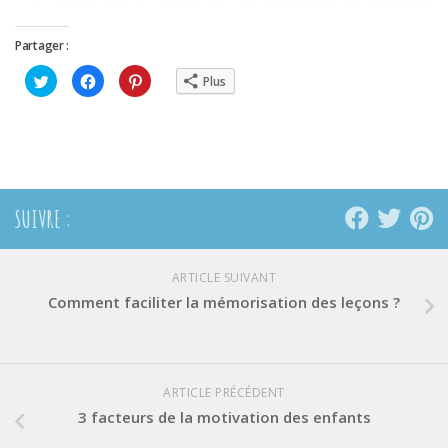
Partager :
Cliquez
Cliquez
Cliquez
Plus
pour
pour
pour
partager
partager
partager
sur
sur
sur
Twitter(ouvre
Facebook(ouvre
Pinterest(ouvre
dans
dans
dans
une
une
une
nouvelle
nouvelle
nouvelle
fenêtre)
fenêtre)
fenêtre)
SUIVRE :
ARTICLE SUIVANT
Comment faciliter la mémorisation des leçons ?
ARTICLE PRÉCÉDENT
3 facteurs de la motivation des enfants