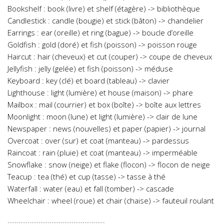
Bookshelf : book (livre) et shelf (étagère) -> bibliothèque
Candlestick : candle (bougie) et stick (bâton) -> chandelier
Earrings : ear (oreille) et ring (bague) -> boucle d’oreille
Goldfish : gold (doré) et fish (poisson) -> poisson rouge
Haircut : hair (cheveux) et cut (couper) -> coupe de cheveux
Jellyfish : jelly (gelée) et fish (poisson) -> méduse
Keyboard : key (clé) et board (tableau) -> clavier
Lighthouse : light (lumière) et house (maison) -> phare
Mailbox : mail (courrier) et box (boîte) -> boîte aux lettres
Moonlight : moon (lune) et light (lumière) -> clair de lune
Newspaper : news (nouvelles) et paper (papier) -> journal
Overcoat : over (sur) et coat (manteau) -> pardessus
Raincoat : rain (pluie) et coat (manteau) -> imperméable
Snowflake : snow (neige) et flake (flocon) -> flocon de neige
Teacup : tea (thé) et cup (tasse) -> tasse à thé
Waterfall : water (eau) et fall (tomber) -> cascade
Wheelchair : wheel (roue) et chair (chaise) -> fauteuil roulant
……………………………………………..