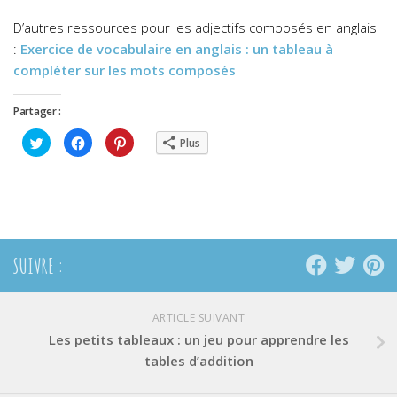
D’autres ressources pour les adjectifs composés en anglais
:
Exercice de vocabulaire en anglais : un tableau à
compléter sur les mots composés
Partager :
Cliquez
Cliquez
Cliquez
Plus
pour
pour
pour
partager
partager
partager
sur
sur
sur
Twitter(ouvre
Facebook(ouvre
Pinterest(ouvre
dans
dans
dans
une
une
une
nouvelle
nouvelle
nouvelle
fenêtre)
fenêtre)
fenêtre)
SUIVRE :
ARTICLE SUIVANT
Les petits tableaux : un jeu pour apprendre les
tables d’addition