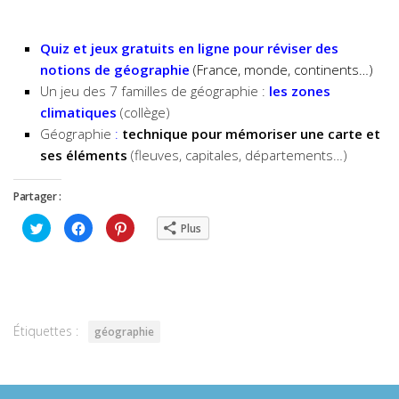
Quiz et jeux gratuits en ligne pour réviser des
notions de géographie
(France, monde, continents…)
Un jeu des 7 familles de géographie :
les zones
climatiques
(collège)
Géographie
:
technique pour mémoriser une carte et
ses éléments
(fleuves, capitales, départements…)
Partager :
Cliquez
Cliquez
Cliquez
Plus
pour
pour
pour
partager
partager
partager
sur
sur
sur
Twitter(ouvre
Facebook(ouvre
Pinterest(ouvre
dans
dans
dans
une
une
une
nouvelle
nouvelle
nouvelle
fenêtre)
fenêtre)
fenêtre)
Étiquettes :
géographie