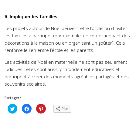
6. Impliquer les familles
Les projets autour de Noël peuvent être l’occasion d’inviter
les familles à participer (par exemple, en confectionnant des
décorations à la maison ou en organisant un goûter). Cela
renforce le lien entre l’école et les parents.
Les activités de Noël en maternelle ne sont pas seulement
ludiques ; elles sont aussi profondément éducatives et
participent à créer des moments agréables partagés et des
souvenirs scolaires.
Partager :
Cliquez
Cliquez
Cliquez
Plus
pour
pour
pour
partager
partager
partager
sur
sur
sur
Twitter(ouvre
Facebook(ouvre
Pinterest(ouvre
dans
dans
dans
une
une
une
nouvelle
nouvelle
nouvelle