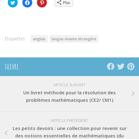
Cliquez
Cliquez
Cliquez
Plus
pour
pour
pour
partager
partager
partager
sur
sur
sur
Twitter(ouvre
Facebook(ouvre
Pinterest(ouvre
dans
dans
dans
une
une
une
nouvelle
nouvelle
nouvelle
fenêtre)
fenêtre)
fenêtre)
Étiquettes :
anglais
langue vivante étrangère
SUIVRE :
ARTICLE SUIVANT
Un livret méthode pour la résolution des
problèmes mathématiques (CE2/ CM1)
ARTICLE PRÉCÉDENT
Les petits devoirs : une collection pour revenir sur
des notions essentielles de mathématiques (du