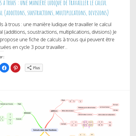
s à trous : une manière ludique de travailler le calcul
l (additions, soustractions, multiplications, divisions)
ls à trous : une manière ludique de travailler le calcul
l (additions, soustractions, multiplications, divisions) Je
propose une fiche de calculs à trous qui peuvent être
tuées en cycle 3 pour travailler...
r :
iquez
Cliquez
Cliquez
Plus
ur
pour
pour
rtager
partager
partager
r
sur
sur
itter(ouvre
Facebook(ouvre
Pinterest(ouvre
ns
dans
dans
e
une
une
uvelle
nouvelle
nouvelle
nêtre)
fenêtre)
fenêtre)