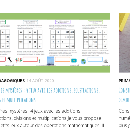
une
une
un
lle
nouvelle
nouvelle
no
re)
fenêtre)
fenêtre)
fe
ÉDAGOGIQUES
14 AOÛT 2020
PRIM
res mystères : 4 jeux avec les additions, soustractions,
Const
s et multiplications
combi
fres mystères : 4 jeux avec les additions,
Const
tions, divisions et multiplications Je vous propose
numér
etits jeux autour des opérations mathématiques. Il
plus 