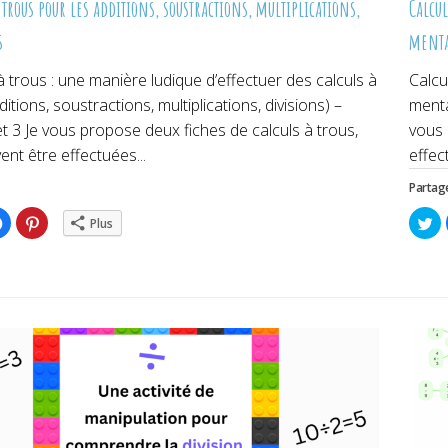
 trous pour les additions, soustractions, multiplications,
Calcul
s
menta
à trous : une manière ludique d’effectuer des calculs à
Calcu
ditions, soustractions, multiplications, divisions) –
menta
et 3 Je vous propose deux fiches de calculs à trous,
vous 
ent être effectuées...
effec
Partage
ez
Cliquez
Cliquez
Cl
Plus
pour
pour
po
ger
partager
partager
pa
sur
sur
su
er(ouvre
Facebook(ouvre
Pinterest(ouvre
Tw
dans
dans
da
une
une
un
lle
nouvelle
nouvelle
no
re)
fenêtre)
fenêtre)
fe