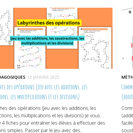
lle
nouvelle
nouvelle
no
re)
fenêtre)
fenêtre)
fe
ÉDAGOGIQUES
13 JANVIER 2025
MÉTH
es des opérations (jeu avec les additions, les
Commen
ions, les multiplications et les divisions)
(addit
hes des opérations (jeu avec les additions, les
Comme
tions, les multiplications et les divisions) Je vous
(addi
4 fiches pour entraîner les élèves à effectuer des
facil
ns simples. Passer par le jeu avec des...
soust