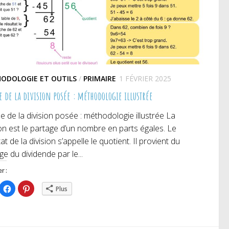
ODOLOGIE ET OUTILS
/
PRIMAIRE
1 FÉVRIER 2025
e de la division posée : méthodologie illustrée
he de la division posée : méthodologie illustrée La
ion est le partage d’un nombre en parts égales. Le
at de la division s’appelle le quotient. Il provient du
ge du dividende par le...
r :
iquez
Cliquez
Cliquez
Plus
ur
pour
pour
rtager
partager
partager
r
sur
sur
itter(ouvre
Facebook(ouvre
Pinterest(ouvre
ns
dans
dans
e
une
une