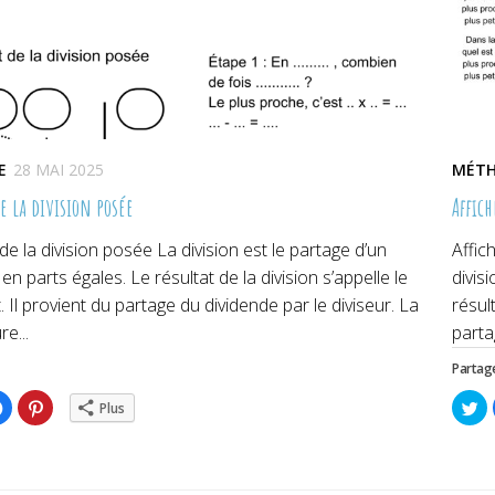
E
28 MAI 2025
MÉTH
e la division posée
Affich
de la division posée La division est le partage d’un
Affic
n parts égales. Le résultat de la division s’appelle le
divis
. Il provient du partage du dividende par le diviseur. La
résult
e...
parta
Partage
ez
Cliquez
Cliquez
Cl
Plus
pour
pour
po
ger
partager
partager
pa
sur
sur
su
er(ouvre
Facebook(ouvre
Pinterest(ouvre
Tw
dans
dans
da
une
une
un