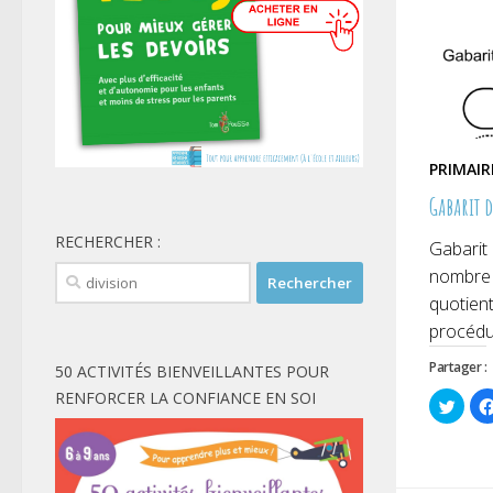
PRIMAIR
Gabarit d
RECHERCHER :
Gabarit 
Rechercher :
nombre e
quotient
procédur
Partager :
50 ACTIVITÉS BIENVEILLANTES POUR
RENFORCER LA CONFIANCE EN SOI
Cliqu
pour
parta
sur
Twitt
dans
une