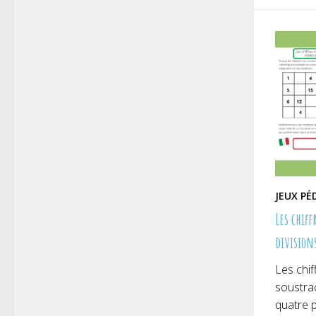
une
nouve
fenêt
JEUX P
Les chiff
division
Les chif
soustrac
quatre p