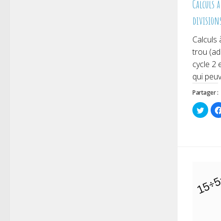
Calculs à
division
Calculs 
trou (ad
cycle 2 
qui peuv
Partager :
Cliqu
pour
parta
sur
Twitt
dans
une
nouve
fenêt