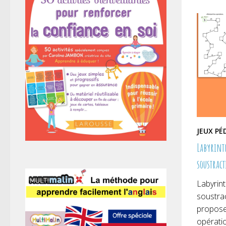
nouve
fenêt
JEUX P
Labyrinth
soustract
Labyrint
soustrac
propose 
opératio