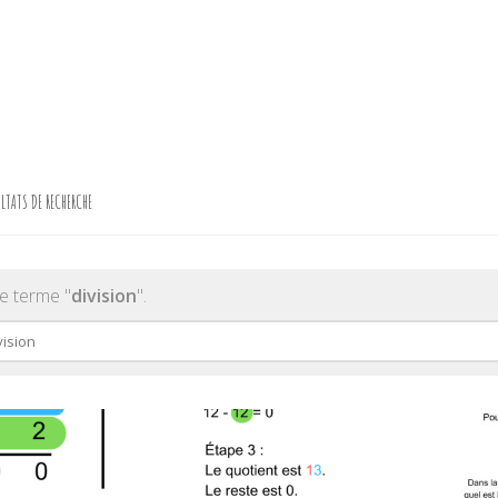
LTATS DE RECHERCHE
e terme "
division
".
rcher :