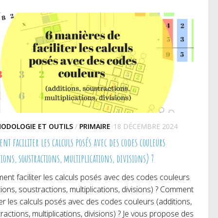
uvelle
nouvelle
nouvelle
nêtre)
fenêtre)
fenêtre)
ODOLOGIE ET OUTILS
/
PRIMAIRE
18 DÉCEMBRE 2024
t faciliter les calculs posés avec des codes couleurs
ions, soustractions, multiplications, divisions) ?
nt faciliter les calculs posés avec des codes couleurs
tions, soustractions, multiplications, divisions) ? Comment
iter les calculs posés avec des codes couleurs (additions,
ractions, multiplications, divisions) ? Je vous propose des