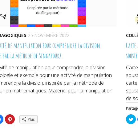
ÉDAGOGIQUES
25 NOVEMBRE 2022
COLL
vité de manipulation pour comprendre la division
Carte 
e par la méthode de Singapour)
soustr
vité de manipulation pour comprendre la division
Carte
logie et exemple pour une activité de manipulation
soust
prendre la division, inspirée par la méthode de
carte
ur en mathématiques. Matériel pour la manipulation
soust
de so
Partage
ez
Cliquez
Cliquez
Cl
Plus
pour
pour
po
ger
partager
partager
pa
sur
sur
su
er(ouvre
Facebook(ouvre
Pinterest(ouvre
Tw
dans
dans
da