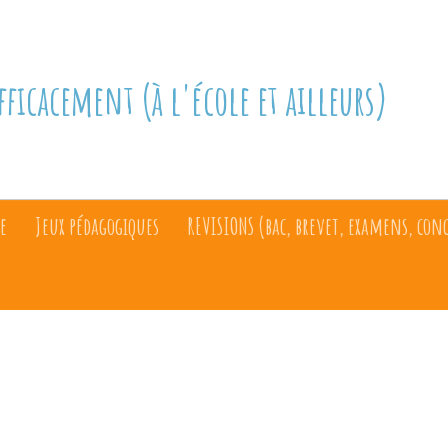
fficacement (à l'école et ailleurs)
e
Jeux pédagogiques
REVISIONS (bac, brevet, examens, con