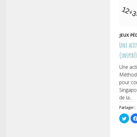
JEUX P
Une acti
(inspiré
Une acti
Méthodo
pour com
Singapo
de la...
Partager :
Cliqu
pour
parta
sur
Twitt
dans