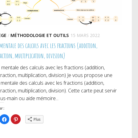
ÈGE
/
MÉTHODOLOGIE ET OUTILS
15 MARS 2022
mentale des calculs avec les fractions (addition,
action, multiplication, division)
 mentale des calculs avec les fractions (addition,
raction, multiplication, division) Je vous propose une
 mentale des calculs avec les fractions (addition,
raction, multiplication, division). Cette carte peut servir
us-main ou aide mémoire...
r :
iquez
Cliquez
Cliquez
Plus
ur
pour
pour
rtager
partager
partager
r
sur
sur
itter(ouvre
Facebook(ouvre
Pinterest(ouvre
ns
dans
dans