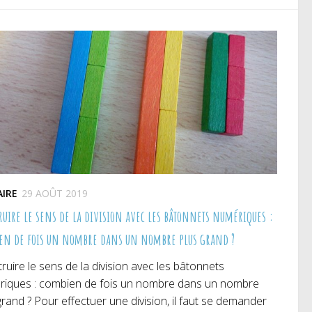
e
une
une
uvelle
nouvelle
nouvelle
nêtre)
fenêtre)
fenêtre)
AIRE
29 AOÛT 2019
ruire le sens de la division avec les bâtonnets numériques :
en de fois un nombre dans un nombre plus grand ?
ruire le sens de la division avec les bâtonnets
iques : combien de fois un nombre dans un nombre
grand ? Pour effectuer une division, il faut se demander